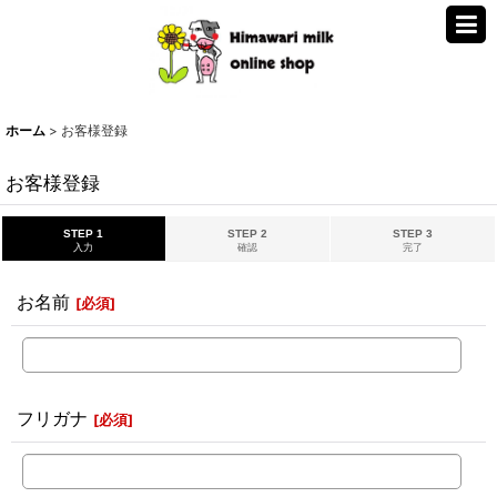
ホーム
>
お客様登録
お客様登録
STEP 1
STEP 2
STEP 3
入力
確認
完了
お名前
[
必須
]
フリガナ
[
必須
]