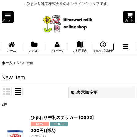
ひまわり乳業株式会社のオンラインショップです。
メニュー
カート
ホーム
カテゴリ
マイページ
ご利用案内
ひまわり乳業HP
ホーム
>
New item
New item
表示順変更
閉じる
2
件
表示数
:
ひまわり牛乳ステッカー
[
0603
]
並び順
:
200
円
(税込)