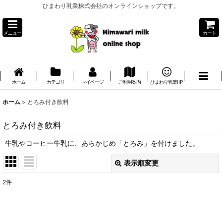
ひまわり乳業株式会社のオンラインショップです。
メニュー
カート
ホーム
カテゴリ
マイページ
ご利用案内
ひまわり乳業HP
ホーム
>
とろみ付き飲料
とろみ付き飲料
牛乳やコーヒー牛乳に、あらかじめ「とろみ」を付けました。
表示順変更
閉じる
2
件
表示数
:
並び順
: