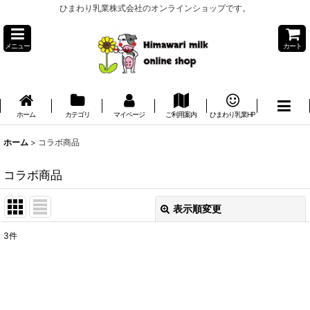
ひまわり乳業株式会社のオンラインショップです。
メニュー
カート
ホーム
カテゴリ
マイページ
ご利用案内
ひまわり乳業HP
ホーム
>
コラボ商品
コラボ商品
表示順変更
閉じる
3
件
表示数
:
並び順
: