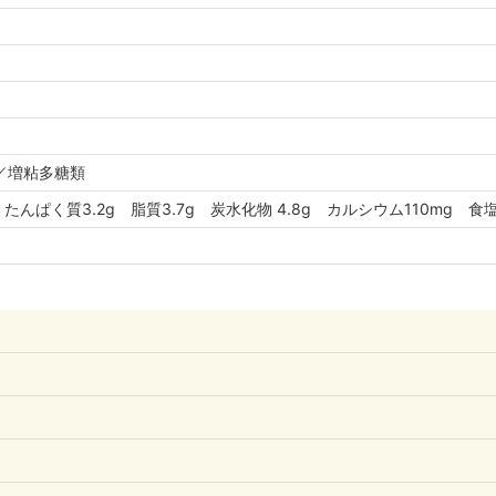
／増粘多糖類
 たんぱく質3.2g 脂質3.7g 炭水化物 4.8g カルシウム110mg 食塩