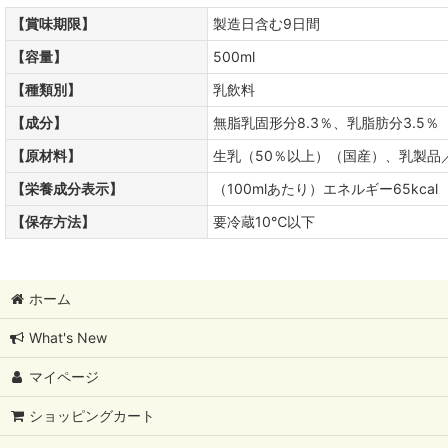
【賞味期限】
製造日含む9日間
【容量】
500ml
【種類別】
乳飲料
【成分】
無脂乳固形分8.3％、乳脂肪分3.5％
【原材料】
生乳（50％以上）（国産）、乳製品
【栄養成分表示】
（100mlあたり）エネルギー65kcal
【保存方法】
要冷蔵10℃以下
ホーム
What's New
マイページ
ショッピングカート