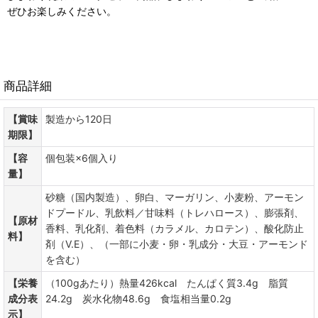
ぜひお楽しみください。
商品詳細
【賞味
製造から120日
期限】
【容
個包装×6個入り
量】
砂糖（国内製造）、卵白、マーガリン、小麦粉、アーモン
ドプードル、乳飲料／甘味料（トレハロース）、膨張剤、
【原材
香料、乳化剤、着色料（カラメル、カロテン）、酸化防止
料】
剤（V.E）、（一部に小麦・卵・乳成分・大豆・アーモンド
を含む）
【栄養
（100gあたり）熱量426kcal たんぱく質3.4g 脂質
成分表
24.2g 炭水化物48.6g 食塩相当量0.2g
示】