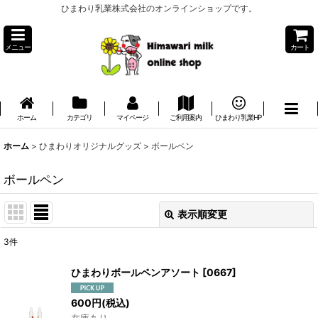
ひまわり乳業株式会社のオンラインショップです。
メニュー
カート
ホーム
カテゴリ
マイページ
ご利用案内
ひまわり乳業HP
ホーム
>
ひまわりオリジナルグッズ
>
ボールペン
ボールペン
表示順変更
閉じる
3
件
表示数
:
ひまわりボールペンアソート
[
0667
]
並び順
:
600
円
(税込)