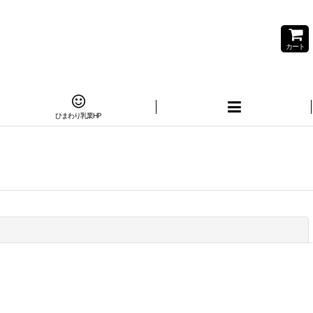
カート
ひまわり乳業HP
閉じる