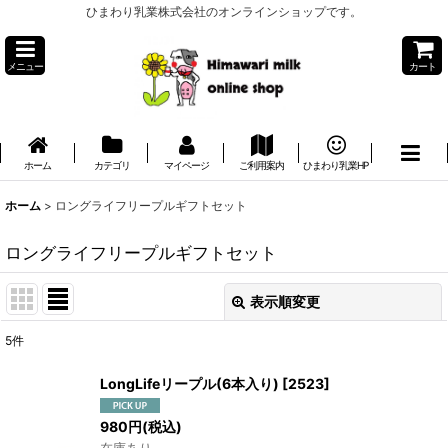
ひまわり乳業株式会社のオンラインショップです。
メニュー
カート
ホーム
カテゴリ
マイページ
ご利用案内
ひまわり乳業HP
ホーム
>
ロングライフリープルギフトセット
ロングライフリープルギフトセット
表示順変更
閉じる
5
件
表示数
:
LongLifeリープル(6本入り)
[
2523
]
並び順
:
980
円
(税込)