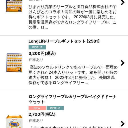
ひまわり乳業のリープルと澁谷食品株式会社の芋
けんぴとのコラボ！高知の味が一度に楽しめるお
得なギフトセットです。 2022年3月に発売した、
長期常温保存ができるロングライフリープル。こ
の度、ロ…
LongLifeリープルギフトセット
[
2581
]
3,200
円
(税込)
在庫あり
高知のソウルドリンクであるリープルで一面埋め
尽くされた24本入りセットです。箱を開けた時の
迫力が抜群！ 2022年3月に発売した、長期常温
保存ができるロングライフリー…
ロングライフリープル＆リープルベイクドドーナ
ツセット
2,700
円
(税込)
在庫あり
『ドーナツも食べたい！リープルも飲みたい！』