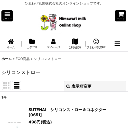
ひまわり乳業株式会社のオンラインショップです。
メニュー
カート
ホーム
カテゴリ
マイページ
ご利用案内
ひまわり乳業HP
ホーム
>
ECO商品
>
シリコンストロー
シリコンストロー
表示順変更
閉じる
1
件
表示数
:
SUTENAI シリコンストロー＆コネクター
[
0651
]
並び順
:
498
円
(税込)