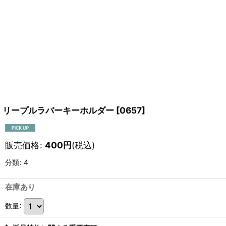
リープルラバーキーホルダー
[
0657
]
販売価格
:
400
円
(税込)
分類
:
4
在庫あり
数量
: